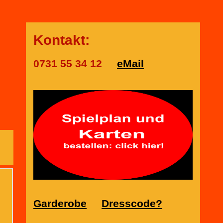
Kontakt:
0731 55 34 12
eMail
Garderobe
Dresscode?