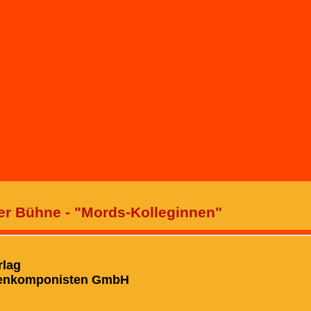
er Bühne - "Mords-Kolleginnen"
rlag
hnenkomponisten GmbH