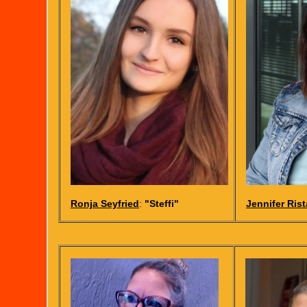
Ronja Seyfried
:
"Steffi"
Jennifer Ris