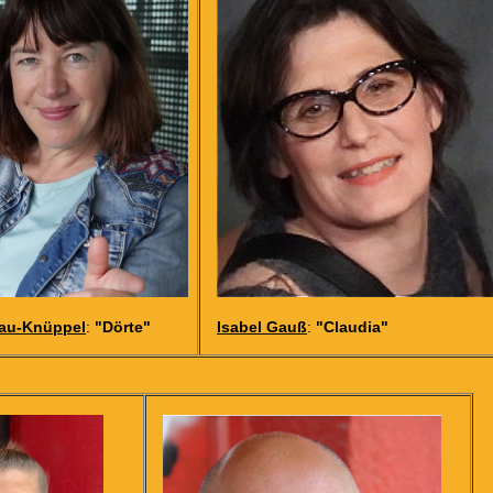
tau-Knüppel
:
"Dörte"
Isabel Gauß
:
"Claudia"