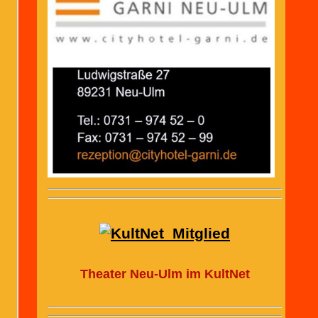
Theater Neu-Ulm im KultNet